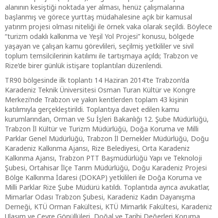
alanının kesiştiği noktada yer alması, henüz çalışmalarına
başlanmış ve görece yurttaş müdahalesine açık bir kamusal
yatırım projesi olması niteliği ile örnek vaka olarak seçildi. Böylece
“turizm odaklı kalkınma ve Yeşil Yol Projesi” konusu, bölgede
yaşayan ve çalışan kamu görevlileri, seçilmiş yetkililer ve sivil
toplum temsilcilerinin katılımı ile tartışmaya açıldı; Trabzon ve
Rize’de birer günlük istişare toplantıları düzenlendi.
TR90 bölgesinde ilk toplantı 14 Haziran 2014’te Trabzon’da
Karadeniz Teknik Üniversitesi Osman Turan Kültür ve Kongre
Merkezi’nde Trabzon ve yakın kentlerden toplam 43 kişinin
katılımıyla gerçekleştirildi. Toplantıya davet edilen kamu
kurumlarından, Orman ve Su İşleri Bakanlığı 12. Şube Müdürlüğü,
Trabzon İl Kültür ve Turizm Müdürlüğü, Doğa Koruma ve Milli
Parklar Genel Müdürlüğü, Trabzon İl Dernekler Müdürlüğü, Doğu
Karadeniz Kalkınma Ajansı, Rize Belediyesi, Orta Karadeniz
Kalkınma Ajansı, Trabzon PTT Başmüdürlüğü Yapı ve Teknoloji
Şubesi, Ortahisar İlçe Tarım Müdürlüğü, Doğu Karadeniz Projesi
Bölge Kalkınma İdaresi (DOKAP) yetkilileri ile Doğa Koruma ve
Milli Parklar Rize Şube Müdürü katıldı. Toplantıda ayrıca avukatlar,
Mimarlar Odası Trabzon Şubesi, Karadeniz Kadın Dayanışma
Derneği, KTÜ Orman Fakültesi, KTÜ Mimarlık Fakültesi, Karadeniz
Ulaşım ve Çevre Gönüllüleri, Doğal ve Tarihi Değerleri Koruma