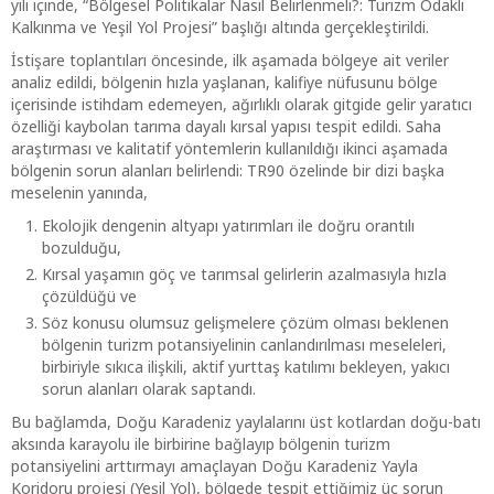
yılı içinde, “Bölgesel Politikalar Nasıl Belirlenmeli?: Turizm Odaklı
Kalkınma ve Yeşil Yol Projesi” başlığı altında gerçekleştirildi.
İstişare toplantıları öncesinde, ilk aşamada bölgeye ait veriler
analiz edildi, bölgenin hızla yaşlanan, kalifiye nüfusunu bölge
içerisinde istihdam edemeyen, ağırlıklı olarak gitgide gelir yaratıcı
özelliği kaybolan tarıma dayalı kırsal yapısı tespit edildi. Saha
araştırması ve kalitatif yöntemlerin kullanıldığı ikinci aşamada
bölgenin sorun alanları belirlendi: TR90 özelinde bir dizi başka
meselenin yanında,
Ekolojik dengenin altyapı yatırımları ile doğru orantılı
bozulduğu,
Kırsal yaşamın göç ve tarımsal gelirlerin azalmasıyla hızla
çözüldüğü ve
Söz konusu olumsuz gelişmelere çözüm olması beklenen
bölgenin turizm potansiyelinin canlandırılması meseleleri,
birbiriyle sıkıca ilişkili, aktif yurttaş katılımı bekleyen, yakıcı
sorun alanları olarak saptandı.
Bu bağlamda, Doğu Karadeniz yaylalarını üst kotlardan doğu-batı
aksında karayolu ile birbirine bağlayıp bölgenin turizm
potansiyelini arttırmayı amaçlayan Doğu Karadeniz Yayla
Koridoru projesi (Yeşil Yol), bölgede tespit ettiğimiz üç sorun