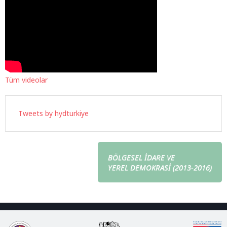
Tüm videolar
Tweets by hydturkiye
BÖLGESEL İDARE VE
YEREL DEMOKRASİ (2013-2016)