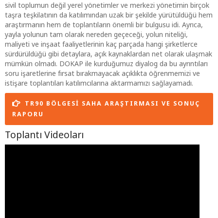
sivil toplumun değil yerel yönetimler ve merkezi yönetimin birçok
taşra teşkilatının da katılımından uzak bir şekilde yürütüldüğü hem
araştırmanın hem de toplantıların önemli bir bulgusu idi. Ayrıca,
yayla yolunun tam olarak nereden geçeceği, yolun niteliği,
maliyeti ve inşaat faaliyetlerinin kaç parçada hangi şirketlerce
sürdürüldüğü gibi detaylara, açık kaynaklardan net olarak ulaşmak
mümkün olmadı. DOKAP ile kurduğumuz diyalog da bu ayrıntıları
soru işaretlerine fırsat bırakmayacak açıklıkta öğrenmemizi ve
istişare toplantıları katılımcılarına aktarmamızı sağlayamadı.
TR90 BÖLGESI SAHA ARAŞTIRMASI VE SONUÇ
RAPORU
Toplantı Videoları