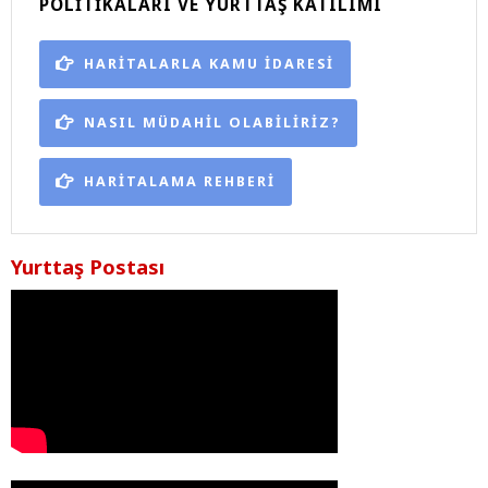
POLITIKALARI VE YURTTAŞ KATILIMI
HARİTALARLA KAMU İDARESİ
NASIL MÜDAHİL OLABİLİRİZ?
HARİTALAMA REHBERİ
Yurttaş Postası