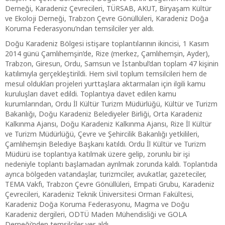
Derneği, Karadeniz Çevrecileri, TÜRSAB, AKUT, Biryaşam Kültür
ve Ekoloji Derneği, Trabzon Çevre Gönüllüleri, Karadeniz Doğa
Koruma Federasyonu’ndan temsilciler yer aldı.
Doğu Karadeniz Bölgesi istişare toplantılarının ikincisi, 1 Kasım
2014 günü Çamlıhemşin’de, Rize (merkez, Çamlıhemşin, Ayder),
Trabzon, Giresun, Ordu, Samsun ve İstanbul’dan toplam 47 kişinin
katılımıyla gerçekleştirildi. Hem sivil toplum temsilcileri hem de
mesul oldukları projeleri yurttaşlara aktarmaları için ilgili kamu
kuruluşları davet edildi. Toplantıya davet edilen kamu
kurumlarından, Ordu İl Kültür Turizm Müdürlüğü, Kültür ve Turizm
Bakanlığı, Doğu Karadeniz Belediyeler Birliği, Orta Karadeniz
Kalkınma Ajansı, Doğu Karadeniz Kalkınma Ajansı, Rize İl Kültür
ve Turizm Müdürlüğü, Çevre ve Şehircilik Bakanlığı yetkilileri,
Çamlıhemşin Belediye Başkanı katıldı. Ordu İl Kültür ve Turizm
Müdürü ise toplantıya katılmak üzere gelip, zorunlu bir işi
nedeniyle toplantı başlamadan ayrılmak zorunda kaldı. Toplantıda
ayrıca bölgeden vatandaşlar, turizmciler, avukatlar, gazeteciler,
TEMA Vakfı, Trabzon Çevre Gönüllüleri, Empati Grubu, Karadeniz
Çevrecileri, Karadeniz Teknik Üniversitesi Orman Fakültesi,
Karadeniz Doğa Koruma Federasyonu, Magma ve Doğu
Karadeniz dergileri, ODTÜ Maden Mühendisliği ve GOLA
Derneği’nden temsilciler yer aldı.