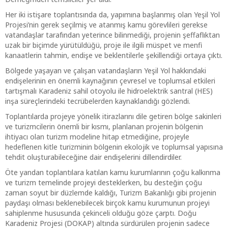
Her iki istişare toplantısında da, yapımına başlanmış olan Yeşil Yol
Projesi’nin gerek seçilmiş ve atanmış kamu görevlileri gerekse
vatandaşlar tarafından yeterince bilinmediği, projenin şeffaflıktan
uzak bir biçimde yürütüldüğü, proje ile ilgili müspet ve menfi
kanaatlerin tahmin, endişe ve beklentilerle şekillendiği ortaya çıktı.
Bölgede yaşayan ve çalışan vatandaşların Yeşil Yol hakkındaki
endişelerinin en önemli kaynağının çevresel ve toplumsal etkileri
tartışmalı Karadeniz sahil otoyolu ile hidroelektrik santral (HES)
inşa süreçlerindeki tecrübelerden kaynaklandığı gözlendi.
Toplantılarda projeye yönelik itirazlarını dile getiren bölge sakinleri
ve turizmcilerin önemli bir kısmı, planlanan projenin bölgenin
ihtiyacı olan turizm modeline hitap etmediğine, projeyle
hedeflenen kitle turizminin bölgenin ekolojik ve toplumsal yapısına
tehdit oluşturabileceğine dair endişelerini dillendirdiler.
Öte yandan toplantılara katılan kamu kurumlarının çoğu kalkınma
ve turizm temelinde projeyi desteklerken, bu desteğin çoğu
zaman soyut bir düzlemde kaldığı, Turizm Bakanlığı gibi projenin
paydaşı olması beklenebilecek birçok kamu kurumunun projeyi
sahiplenme hususunda çekinceli olduğu göze çarptı. Doğu
Karadeniz Projesi (DOKAP) altında sürdürülen projenin sadece