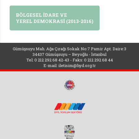
BÖLGESEL İDARE VE
YEREL DEMOKRASİ (2013-2016)
Gümüşsuyu Mah. Ağa Çırağı Sokak No:7 Pamir Apt. Daire:3
34437 Gümüşsuyu – Beyoğlu - İstanbul
Tel: 0 212 292 68 42-43 - Faks: 0 212 292 68 44
E-mail:
iletisim@hyd.org.tr