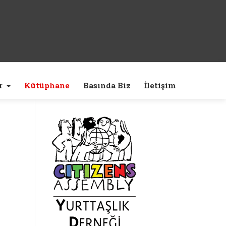
r
Kütüphane
Basında Biz
İletişim