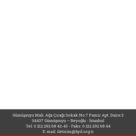
Gümüşsuyu Mah. Ağa Çırağı Sokak No:7 Pamir Apt. Daire:3
34437 Gümüşsuyu – Beyoğlu - İstanbul
Tel: 0 212 292 68 42-43 - Faks: 0 212 292 68 44
E-mail:
iletisim@hyd.org.tr