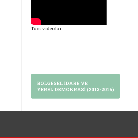
Tüm videolar
BÖLGESEL İDARE VE
YEREL DEMOKRASİ (2013-2016)