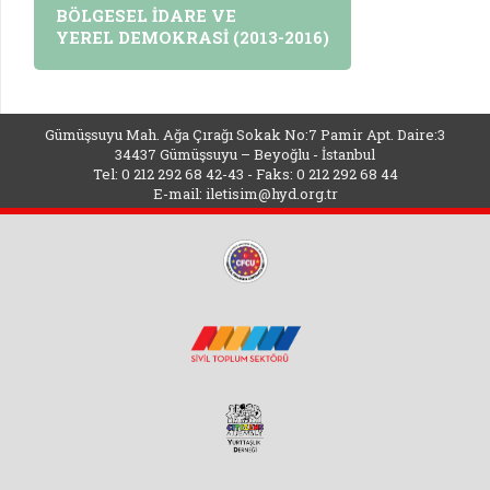
BÖLGESEL İDARE VE
YEREL DEMOKRASİ (2013-2016)
Gümüşsuyu Mah. Ağa Çırağı Sokak No:7 Pamir Apt. Daire:3
34437 Gümüşsuyu – Beyoğlu - İstanbul
Tel: 0 212 292 68 42-43 - Faks: 0 212 292 68 44
E-mail:
iletisim@hyd.org.tr