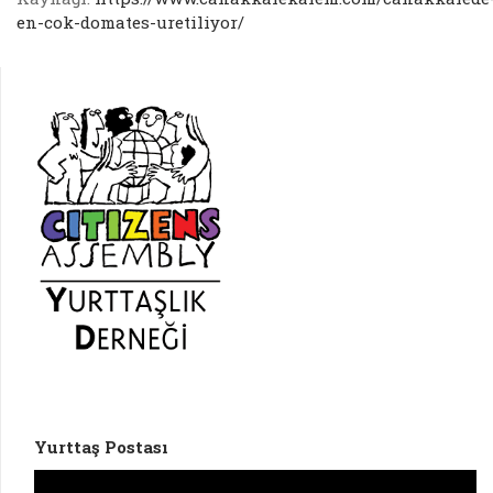
en-cok-domates-uretiliyor/
Yurttaş Postası