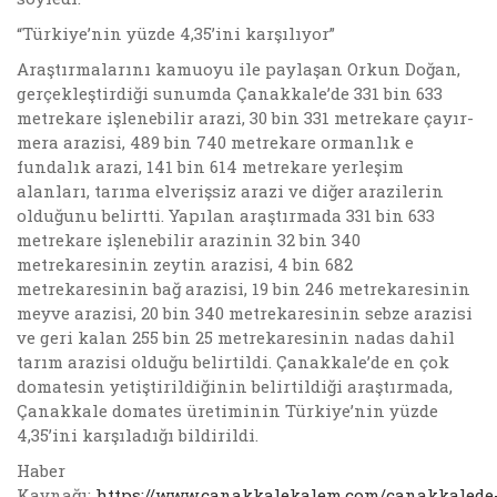
“Türkiye’nin yüzde 4,35’ini karşılıyor”
Araştırmalarını kamuoyu ile paylaşan Orkun Doğan,
gerçekleştirdiği sunumda Çanakkale’de 331 bin 633
metrekare işlenebilir arazi, 30 bin 331 metrekare çayır-
mera arazisi, 489 bin 740 metrekare ormanlık e
fundalık arazi, 141 bin 614 metrekare yerleşim
alanları, tarıma elverişsiz arazi ve diğer arazilerin
olduğunu belirtti. Yapılan araştırmada 331 bin 633
metrekare işlenebilir arazinin 32 bin 340
metrekaresinin zeytin arazisi, 4 bin 682
metrekaresinin bağ arazisi, 19 bin 246 metrekaresinin
meyve arazisi, 20 bin 340 metrekaresinin sebze arazisi
ve geri kalan 255 bin 25 metrekaresinin nadas dahil
tarım arazisi olduğu belirtildi. Çanakkale’de en çok
domatesin yetiştirildiğinin belirtildiği araştırmada,
Çanakkale domates üretiminin Türkiye’nin yüzde
4,35’ini karşıladığı bildirildi.
Haber
Kaynağı:
https://www.canakkalekalem.com/canakkalede