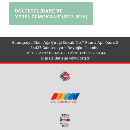
BÖLGESEL İDARE VE
YEREL DEMOKRASİ (2013-2016)
Gümüşsuyu Mah. Ağa Çırağı Sokak No:7 Pamir Apt. Daire:3
34437 Gümüşsuyu – Beyoğlu - İstanbul
Tel: 0 212 292 68 42-43 - Faks: 0 212 292 68 44
E-mail:
iletisim@hyd.org.tr