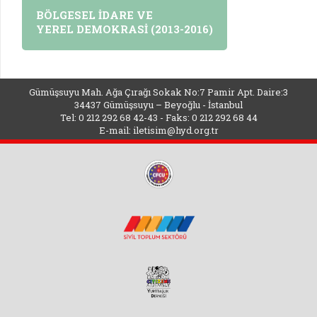
BÖLGESEL İDARE VE
YEREL DEMOKRASİ (2013-2016)
Gümüşsuyu Mah. Ağa Çırağı Sokak No:7 Pamir Apt. Daire:3
34437 Gümüşsuyu – Beyoğlu - İstanbul
Tel: 0 212 292 68 42-43 - Faks: 0 212 292 68 44
E-mail:
iletisim@hyd.org.tr