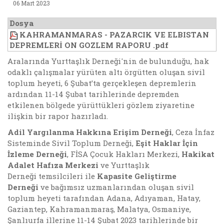
06 Mart 2023
Dosya
KAHRAMANMARAS - PAZARCIK VE ELBISTAN
DEPREMLERİ ON GOZLEM RAPORU .pdf
Aralarında Yurttaşlık Derneği'nin de bulunduğu, hak
odaklı çalışmalar yürüten altı örgütten oluşan sivil
toplum heyeti,
6 Şubat’ta gerçekleşen depremlerin
ardından
11-14 Şubat tarihlerinde depremden
etkilenen bölgede yürüttükleri gözlem ziyaretine
ilişkin bir rapor hazırladı.
Adil Yargılanma Hakkına Erişim Derneği
, Ceza İnfaz
Sisteminde Sivil Toplum Derneği,
Eşit Haklar İçin
İzleme Derneği
, FİSA Çocuk Hakları Merkezi,
Hakikat
Adalet Hafıza Merkezi
ve Yurttaşlık
Derneği
temsilcileri ile
Kapasite Geliştirme
Derneği
ve bağımsız uzmanlarından oluşan sivil
toplum heyeti tarafından Adana, Adıyaman, Hatay,
Gaziantep, Kahramanmaraş, Malatya, Osmaniye,
Şanlıurfa illerine 11-14 Şubat 2023 tarihlerinde bir